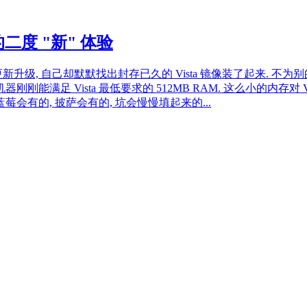
a 的二度 "新" 体验
升级, 自己却默默找出封存已久的 Vista 镜像装了起来. 不为别的, 
刚能满足 Vista 最低要求的 512MB RAM. 这么小的内存对
. 蓝莓会有的, 披萨会有的, 坑会慢慢填起来的...